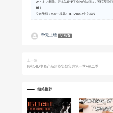
24小时内删除。若本站侵犯了您的合法权益，可联系我
解！
学驰资源
»
max一枝花 C4D+Arnold中文教程
学无止境
钻石
上一篇
R站C4D电商产品建模实战宝典第一季+第二季
相关推荐