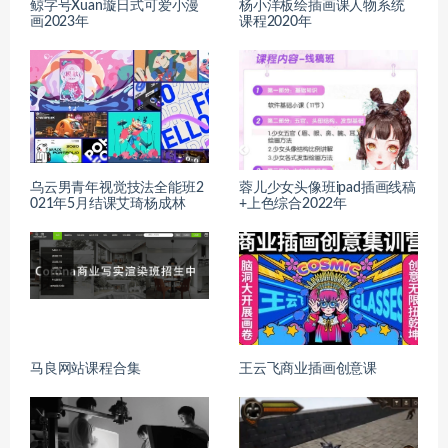
鲸字号Xuan璇日式可爱小漫
杨小洋板绘插画课人物系统
画2023年
课程2020年
乌云男青年视觉技法全能班2
蓉儿少女头像班ipad插画线稿
021年5月结课艾琦杨成林
+上色综合2022年
马良网站课程合集
王云飞商业插画创意课