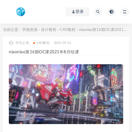
登录
当前位置：
学驰资源
设计教程
C4D教程
niaoniao第16期OC课2021年8月结课
>
>
>
学无止境
C4D教程
2024-09-16
niaoniao第16期OC课2021年8月结课