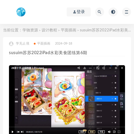
登录
当前位置：
学驰资源
设计教程
平面插画
susuim苏苏2022iPad水彩美食团练第6期
>
>
>
学无止境
平面插画
2024-09-18
susuim苏苏2022iPad水彩美食团练第6期