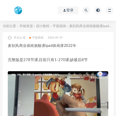
登录
当前位置：
学驰资源
设计教程
平面插画
麦刻风商业插画旗舰课ipad插画课2022年
>
>
>
学无止境
平面插画
2024-09-19
麦刻风商业插画旗舰课ipad插画课2022年
完整版是278节课,目前只有1-270课,缺最后8节