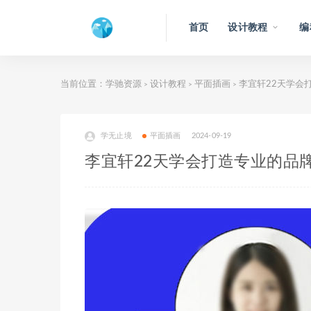
首页
设计教程
编
当前位置：
学驰资源
设计教程
平面插画
李宜轩22天学会打
>
>
>
学无止境
平面插画
2024-09-19
李宜轩22天学会打造专业的品牌