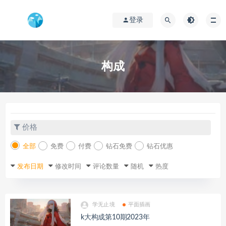
登录
构成
价格
全部
免费
付费
钻石免费
钻石优惠
发布日期
修改时间
评论数量
随机
热度
学无止境
平面插画
k大构成第10期2023年