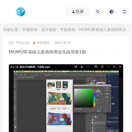
登录
当前位置：
学驰资源
设计教程
平面插画
MOMO零基础儿童插画商业实战班第1期
>
>
>
学无止境
平面插画
2024-09-19
MOMO零基础儿童插画商业实战班第1期