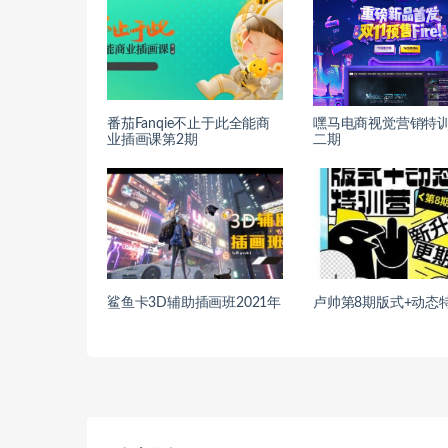
番茄Fanqie不止于此全能商
嘿马电商视觉营销特
业插画课第2期
二期
鲨鱼卡3D辅助插画班2021年
卢帅第8期版式+动态