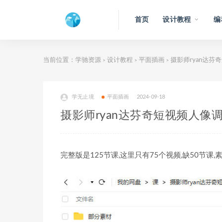
首页
设计教程
编
当前位置：
学驰资源
设计教程
平面插画
摄影师ryan达芬
>
>
>
学无止境
平面插画
2024-09-18
摄影师ryan达芬奇短视频人像
完整版是125节课,这里只有75个视频,缺50节课,