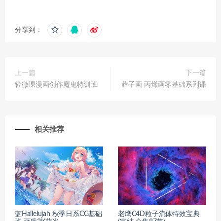
分享到：
上一篇
下一篇
轻微课漫画创作魔鬼特训班
薛子画 丙烯画零基础系列课
相关推荐
蓝Hallelujah 秋季日系CG基础
老鹰C4D粒子流体特效宝典