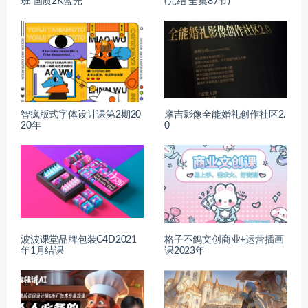
班 画质2K蓝光
(完结 全集87节)
智疯版式字体设计课第2期20
摩吉影像全能婚礼创作社区2.
20年
0
波波课堂品牌包装C4D2021
格子不鸽文创商业+运营插画
年1月结课
课2023年