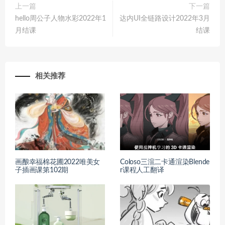
上一篇
下一篇
hello周公子人物水彩2022年1
达内UI全链路设计2022年3月
月结课
结课
相关推荐
画酿幸福棉花圃2022唯美女
Coloso三渲二卡通渲染Blende
子插画课第102期
r课程人工翻译