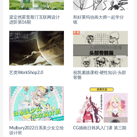
梁定然霍普斯汀互联网设计
和好莱坞动画大师一起学分
进阶第16期
镜
艺类WorkShop2.0
祝凯素描课程·硬性知识·头部
骨骼
Mulbury2022日系美少女立绘
CG插画日韩风入门课 第三期
设计班