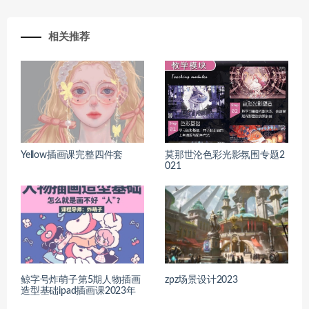
相关推荐
Yellow插画课完整四件套
莫那世沦色彩光影氛围专题2
021
鲸字号炸萌子第5期人物插画
zpz场景设计2023
造型基础ipad插画课2023年