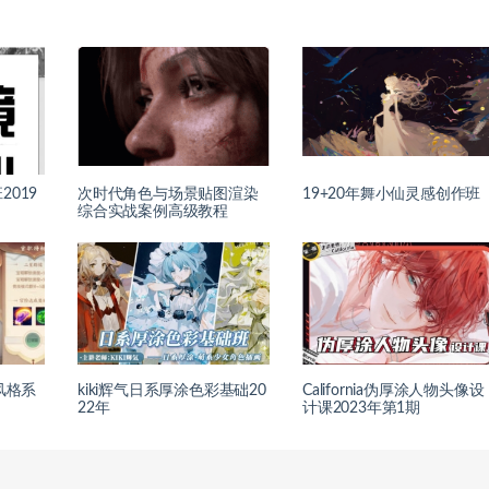
019
次时代角色与场景贴图渲染
19+20年舞小仙灵感创作班
综合实战案例高级教程
风格系
kiki辉气日系厚涂色彩基础20
California伪厚涂人物头像设
22年
计课2023年第1期