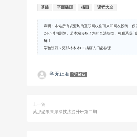
基础
平面插画
插画
课程大全
声明：本站所有资源均为互联网收集而来和网友投稿，仅
24小时内删除。若本站侵犯了您的合法权益，可联系我
解！
学驰资源
»
莫那林木木CG插画入门必修课
学无止境
钻石
上一篇
莫那恶果果厚涂技法提升班第二期