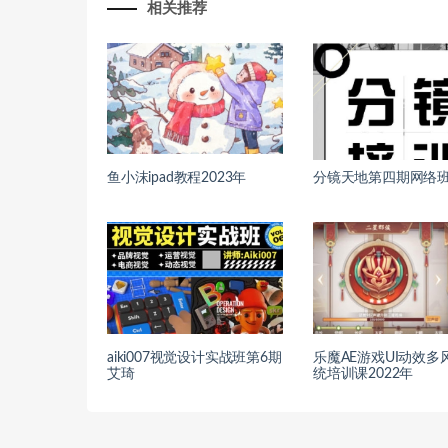
相关推荐
鱼小沫ipad教程2023年
分镜天地第四期网络班2
aiki007视觉设计实战班第6期
乐魔AE游戏UI动效多
艾琦
统培训课2022年