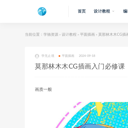
首页
设计教程
编
当前位置：
学驰资源
设计教程
平面插画
莫那林木木CG插
>
>
>
学无止境
平面插画
2024-09-18
莫那林木木CG插画入门必修课
画质一般