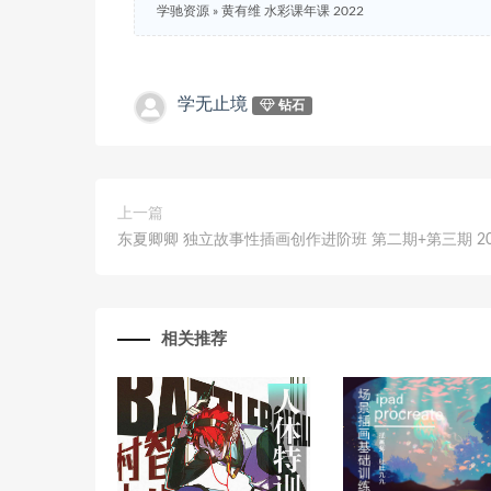
学驰资源
»
黄有维 水彩课年课 2022
学无止境
钻石
上一篇
东夏卿卿 独立故事性插画创作进阶班 第二期+第三期 20
相关推荐