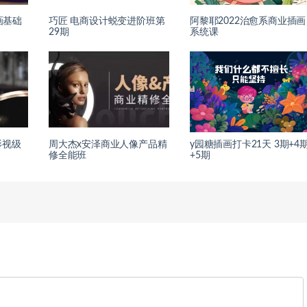
画基础
巧匠 电商设计蜕变进阶班第
阿黎耶2022治愈系商业插画
29期
系统课
影视级
周大杰x安泽商业人像产品精
y园糖插画打卡21天 3期+4
修全能班
+5期