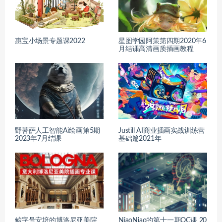
惠宝小场景专题课2022
星图学园阿策第四期2020年6
月结课高清画质插画教程
野菩萨人工智能Ai绘画第5期
Justill AI商业插画实战训练营
2023年7月结课
基础篇2021年
鲸字号安培的博洛尼亚美院
NiaoNiao的第十一期OC课 20