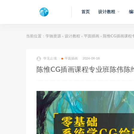
首页
设计教程
编
当前位置：
学驰资源
设计教程
平面插画
陈惟CG插画课程
>
>
>
学无止境
平面插画
2024-09-18
陈惟CG插画课程专业班陈伟陈