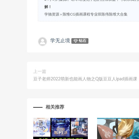
解！
学驰资源
»
陈惟CG插画课程专业班陈伟陈维大合集
学无止境
钻石
上一篇
豆子老师2022萌新也能画人物之Q版豆豆人ipad插画课
相关推荐