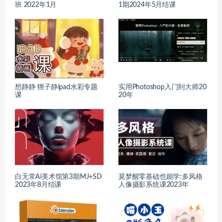
班 2022年1月
1期2024年5月结课
想静静 狸子静ipad水彩专题
实用Photoshop入门到大师20
课
20年
白无常Ai美术馆第3期MJ+SD
莫梦醒零基础也能学:多风格
2023年8月结课
人像摄影系统课2023年