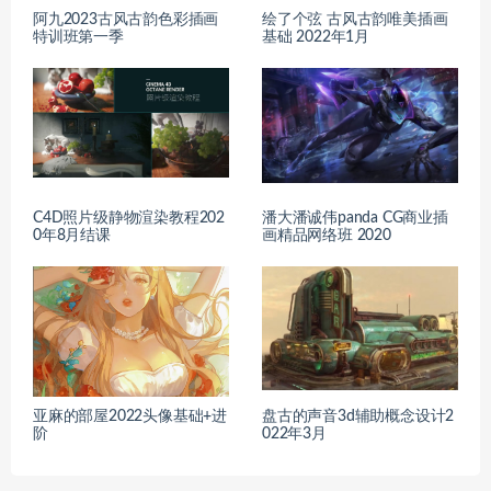
阿九2023古风古韵色彩插画
绘了个弦 古风古韵唯美插画
特训班第一季
基础 2022年1月
C4D照片级静物渲染教程202
潘大潘诚伟panda CG商业插
0年8月结课
画精品网络班 2020
亚麻的部屋2022头像基础+进
盘古的声音3d辅助概念设计2
阶
022年3月