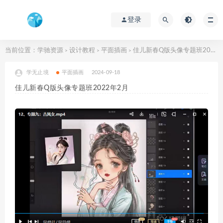
登录
当前位置：
学驰资源
设计教程
平面插画
佳儿新春Q版头像专题班2022年2月
>
>
>
学无止境
平面插画
2024-09-18
佳儿新春Q版头像专题班2022年2月