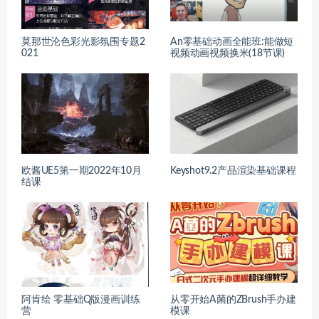
莫那世沦色彩光影氛围专题2
An零基础动画全能班:能做短
021
视频动画视频换米(18节课)
欧酱UE5第一期2022年10月
Keyshot9.2产品渲染基础课程
结课
阿肯绘 零基础Q版漫画训练
从零开始A菌的ZBrush手办建
营
模课