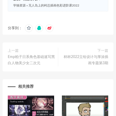
学驰资源
»
无人岛上的柯总插画色彩进阶课2022
分享到：
上一篇
下一篇
Emp柏子日系角色基础速写黑
杯杯2022立绘设计与厚涂插
白人物美少女二次元
画专题第3期
相关推荐