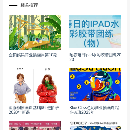
相关推荐
企鹅妈妈商业插画课第10期
昭春落日ipad水彩胶带团练20
23
鱼雨桐插画课基础班+进阶班
Blue Class色彩商业插画课程
2020年新课
突破班2023年