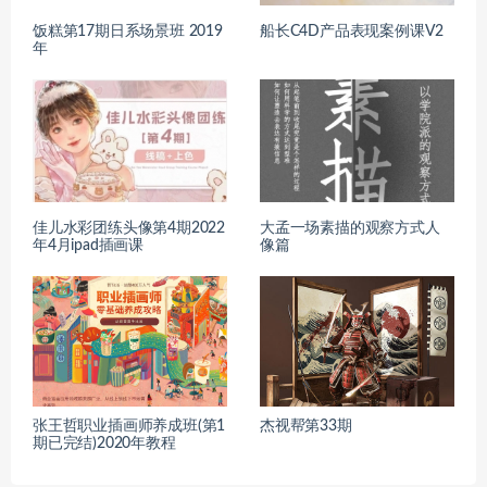
饭糕第17期日系场景班 2019
船长C4D产品表现案例课V2
年
佳儿水彩团练头像第4期2022
大孟一场素描的观察方式人
年4月ipad插画课
像篇
张王哲职业插画师养成班(第1
杰视帮第33期
期已完结)2020年教程