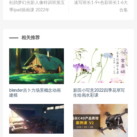
杜鹃梦幻光影人像特训班第五
速写班长1-9+色彩班长1-6大
季ipad插画课 2022年
合集
相关推荐
blender吉卜力场景概念动画
新田小写意2022四季花草写
建模
生绘画水彩课