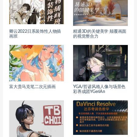
卿云2022日系装饰性人物插
精通3D的关键美学 颠覆画面
画班
的视觉整合力
富大贵马克笔二次元插画
YGA/哲谚风格人像与场景色
彩养成团YGeriAn