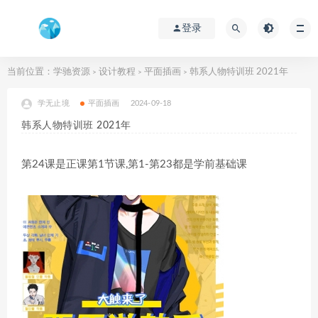
登录
当前位置：
学驰资源
设计教程
平面插画
韩系人物特训班 2021年
>
>
>
学无止境
平面插画
2024-09-18
韩系人物特训班 2021年
第24课是正课第1节课,第1-第23都是学前基础课