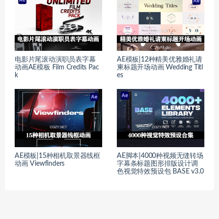
电影片尾滚动演职员表字幕
AE模板|12种精美优雅婚礼请
动画AE模板 Film Credits Pac
柬标题开场动画 Wedding Titl
k
es
AE模板|15种相机取景器线框
AE脚本|4000种视频无缝转场
动画 Viewfinders
字幕条标题图形排版设计调
色视觉特效预设包 BASE v3.0