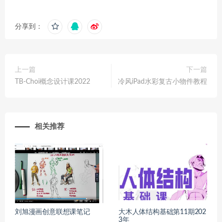
分享到：
上一篇
下一篇
TB-Choi概念设计课2022
冷风iPad水彩复古小物件教程
相关推荐
刘旭漫画创意联想课笔记
大木人体结构基础第11期202
3年