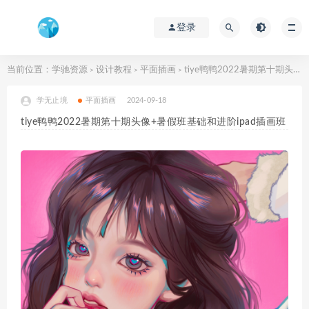
登录
当前位置：
学驰资源
设计教程
平面插画
tiye鸭鸭2022暑期第十期头像+暑假班基础和进阶ipad插画班
>
>
>
学无止境
平面插画
2024-09-18
tiye鸭鸭2022暑期第十期头像+暑假班基础和进阶ipad插画班