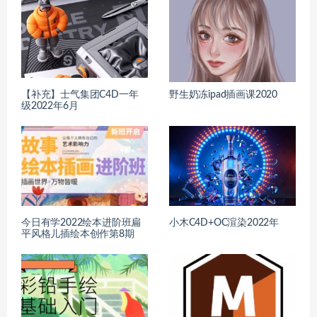
【补充】士气集团C4D一年
野生奶冻ipad插画课2020
级2022年6月
今日有学2022绘本进阶班扁
小木C4D+OC渲染2022年
平风格儿插绘本创作第8期