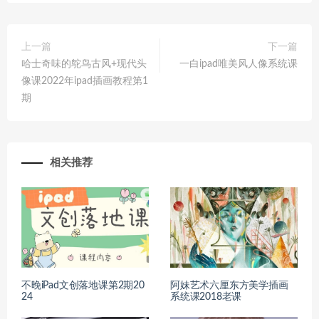
上一篇
下一篇
哈士奇味的鸵鸟古风+现代头
一白ipad唯美风人像系统课
像课2022年ipad插画教程第1
期
相关推荐
不晚iPad文创落地课第2期20
阿妹艺术六厘东方美学插画
24
系统课2018老课