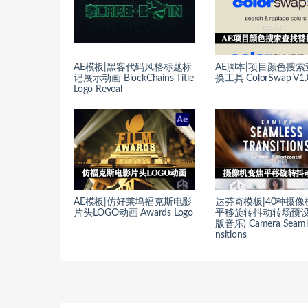
AE模板|黑客代码风格标题标
AE脚本|项目颜色搜
记展示动画 BlockChains Title
换工具 ColorSwap V1.
Logo Reveal
AE模板|仿好莱坞福克斯电影
达芬奇模板|40种摄像
片头LOGO动画 Awards Logo
平移旋转抖动转场预设
版音乐) Camera Seamle
nsitions