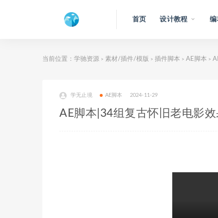
首页
设计教程
编
当前位置：
学驰资源
素材/插件/模版
插件脚本
AE脚本
A
>
>
>
>
学无止境
AE脚本
2024-11-29
AE脚本|34组复古怀旧老电影效果转场预设