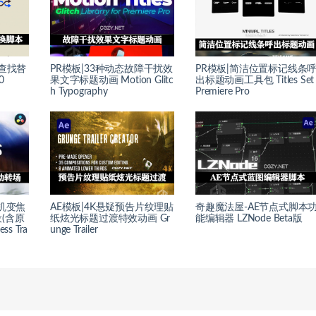
索查找替
PR模板|33种动态故障干扰效
PR模板|简洁位置标记线条
0
果文字标题动画 Motion Glitc
出标题动画工具包 Titles Set 
h Typography
Premiere Pro
机变焦
AE模板|4K悬疑预告片纹理贴
奇趣魔法屋-AE节点式脚本
(含原
纸炫光标题过渡特效动画 Gr
能编辑器 LZNode Beta版
ss Tra
unge Trailer