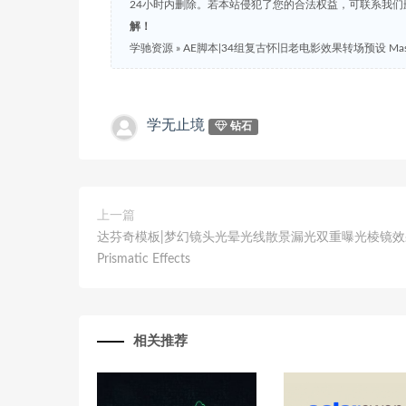
24小时内删除。若本站侵犯了您的合法权益，可联系我
解！
学驰资源
»
AE脚本|34组复古怀旧老电影效果转场预设 Massive Pro
学无止境
钻石
上一篇
达芬奇模板|梦幻镜头光晕光线散景漏光双重曝光棱镜
Prismatic Effects
相关推荐