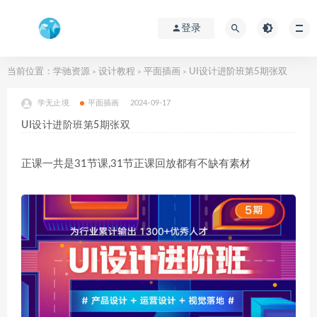
登录
当前位置：
学驰资源
设计教程
平面插画
UI设计进阶班第5期张双
>
>
>
学无止境
平面插画
2024-09-17
UI设计进阶班第5期张双
正课一共是31节课,31节正课回放都有不缺有素材