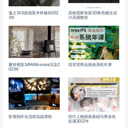
逸之10.0游戏美术研修班202
高精度硬表面3D角色概念设
3年
计高级教程
夏特视觉3dMAXcorona渲染2
瑶背背商业插画系统年课
023年
影视制作全流程实战课程
纸巾人物插画基础与厚涂色
彩课2022年