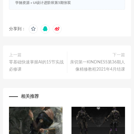
学驰资源
»
UI设计进阶班第5期张双
分享到：
上一篇
下一篇
零基础快速掌握AI的15节实战
亲切第一KINDNESS第36期人
必修课
像精修教程2021年4月结课
相关推荐