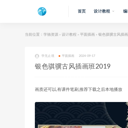
首页
设计教程
编
当前位置：
学驰资源
设计教程
平面插画
银色骐骥古风插画班
>
>
>
学无止境
平面插画
2024-09-17
银色骐骥古风插画班2019
画质还可以,有课件笔刷,推荐下载之后本地播放