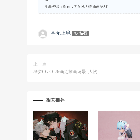
学驰资源
»
Senny少女风人物插画第3期
学无止境
钻石
上一篇
绘梦CG CG绘画之插画场景+人物
相关推荐