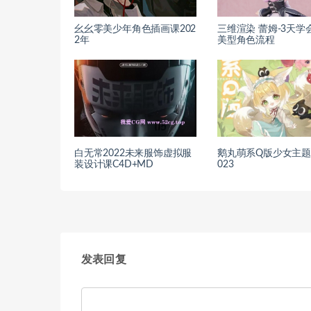
幺幺零美少年角色插画课202
三维渲染 蕾姆-3天学
2年
美型角色流程
白无常2022未来服饰虚拟服
鹅丸萌系Q版少女主题
装设计课C4D+MD
023
发表回复