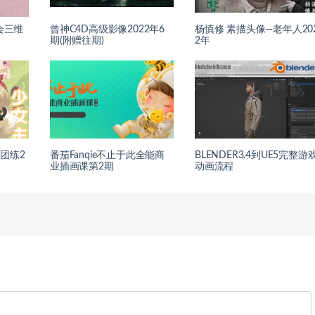
会三维
曾神C4D高级影像2022年6
杨慎修 素描头像—老年人20
期(附赠往期)
2年
团练2
番茄Fanqie不止于此全能商
BLENDER3.4到UE5完整游
业插画课第2期
动画流程