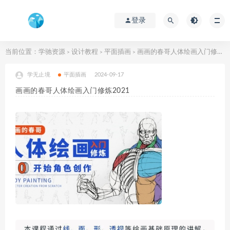
登录
当前位置：
学驰资源
设计教程
平面插画
画画的春哥人体绘画入门修炼2021
>
>
>
学无止境
平面插画
2024-09-17
画画的春哥人体绘画入门修炼2021