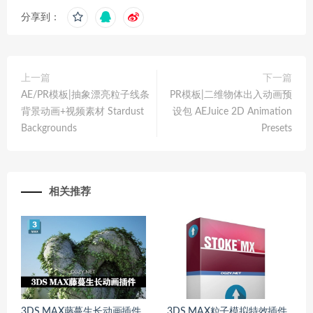
分享到：
上一篇
下一篇
AE/PR模板|抽象漂亮粒子线条
PR模板|二维物体出入动画预
背景动画+视频素材 Stardust
设包 AEJuice 2D Animation
Backgrounds
Presets
相关推荐
3DS MAX藤蔓生长动画插件
3DS MAX粒子模拟特效插件