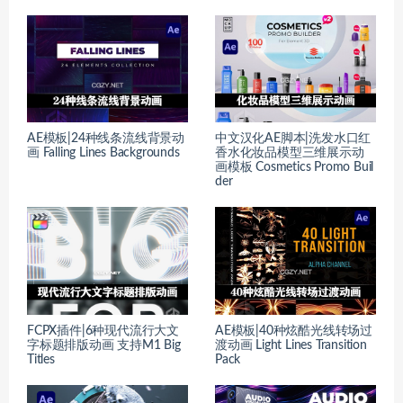
AE模板|24种线条流线背景动
中文汉化AE脚本|洗发水口红
画 Falling Lines Backgrounds
香水化妆品模型三维展示动
画模板 Cosmetics Promo Buil
der
FCPX插件|6种现代流行大文
AE模板|40种炫酷光线转场过
字标题排版动画 支持M1 Big
渡动画 Light Lines Transition
Titles
Pack