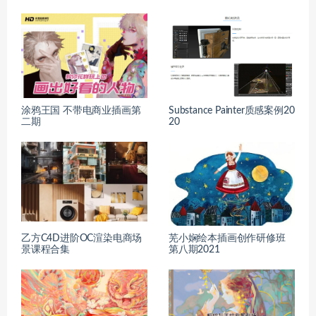
涂鸦王国 不带电商业插画第
Substance Painter质感案例20
二期
20
乙方C4D进阶OC渲染电商场
芜小娴绘本插画创作研修班
景课程合集
第八期2021