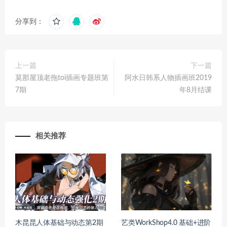
分享到：
上一篇
下一篇
莫那屋顶老拖toi插画专题班第
阿水日韩系人物插画班2019
7期
年8月结课
相关推荐
木昆昆人体基础与动态第2期
艺类WorkShop4.0 基础+进阶