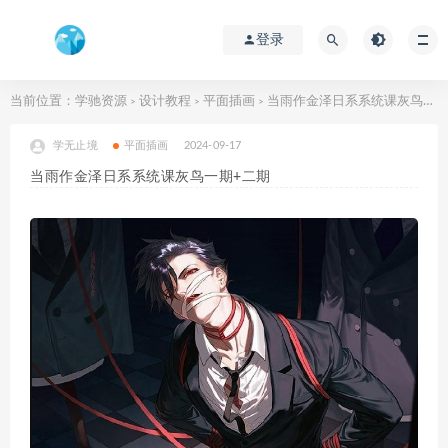
登录
当前位置：
学驰资源
设计教程
平面插画
当雨作金泽日系系统课灰鸟一期+二期
>
>
>
学无止境
平面插画
2024-09-17
当雨作金泽日系系统课灰鸟一期+二期