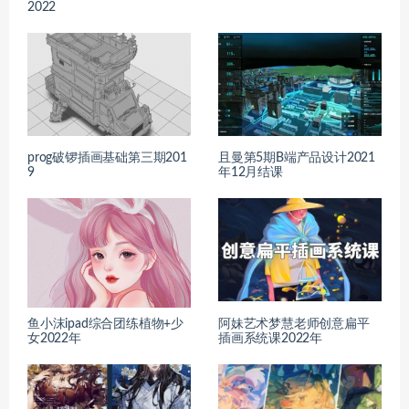
2022
prog破锣插画基础第三期201
且曼第5期B端产品设计2021
9
年12月结课
鱼小沫ipad综合团练植物+少
阿妹艺术梦慧老师创意扁平
女2022年
插画系统课2022年