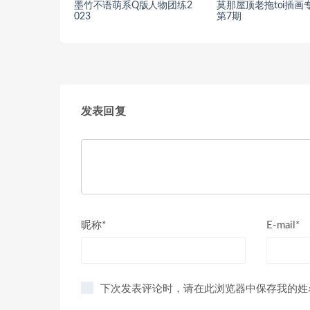
墨竹不语萌系Q版人物团练2
莫那屋顶老拖toi插画
023
第7期
发表回复
昵称*
E-mail*
下次发表评论时，请在此浏览器中保存我的姓