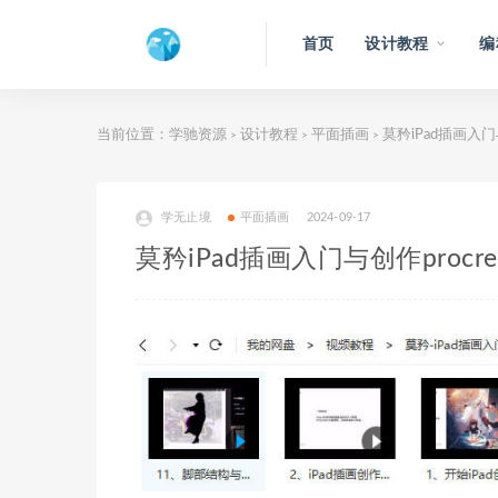
首页
设计教程
编
当前位置：
学驰资源
设计教程
平面插画
莫矜iPad插画入门与
>
>
>
学无止境
平面插画
2024-09-17
莫矜iPad插画入门与创作procrea