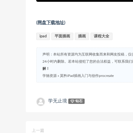
(网盘下载地址)
ipad
平面插画
插画
课程大全
声明：本站所有资源均为互联网收集而来和网友投稿，仅
24小时内删除。若本站侵犯了您的合法权益，可联系我
解！
学驰资源
»
莫矜iPad插画入门与创作procreate
学无止境
钻石
上一篇