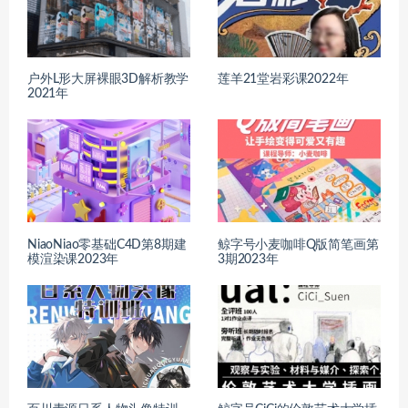
户外L形大屏裸眼3D解析教学
莲羊21堂岩彩课2022年
2021年
NiaoNiao零基础C4D第8期建
鲸字号小麦咖啡Q版简笔画第
模渲染课2023年
3期2023年