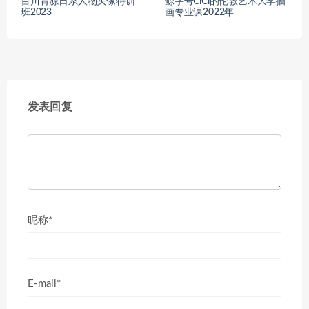
百川青源日系人物头像特训
鲸字号CiCi的伦敦艺术大学插
班2023
画专业课2022年
发表回复
昵称*
E-mail*