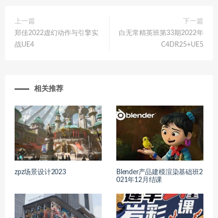
上一篇
下一篇
郑佳2022虚幻动作与引擎实
白无常精英班第33期2022年
战UE4
C4DR25+UE5
相关推荐
zpz场景设计2023
Blender产品建模渲染基础班2
021年12月结课