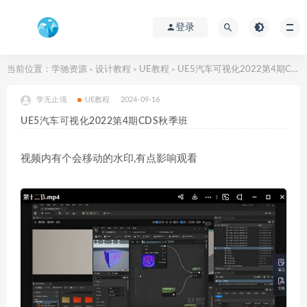
登录
当前位置：
学驰资源
设计教程
UE教程
UE5汽车可视化2022第4期CDS秋季班
>
>
>
学无止境
UE教程
2024-09-16
UE5汽车可视化2022第4期CDS秋季班
视频内有个会移动的水印,有点影响观看