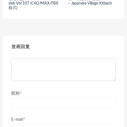
dels Vol 107 (C4D/MAX/FBX
– Japanese Village Kitbash
格式)
发表回复
昵称*
E-mail*