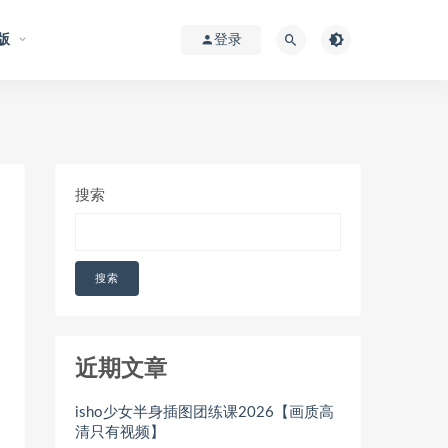
版
登录
搜索
搜索
近期文章
isho少女半身插图团练课2026【画质高
清只有视频】