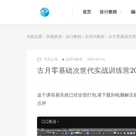
首页
设计教程
编
当前位置：
学驰资源
设计教程
次世代教程
古月零基础次世
>
>
>
学无止境
次世代教程
2024-09-16
古月零基础次世代实战训练营20
这个课容易失效已经全部打包,请下载到电脑解压观看
点评