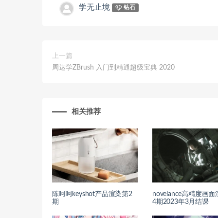
学无止境
钻石
上一篇
周达学ZBrush 入门到精通超级宝典 2020
相关推荐
陈呵呵keyshot产品渲染第2
novelance高精度画
期
4期2023年3月结课