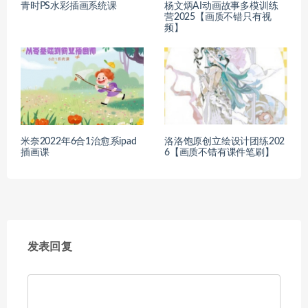
青时PS水彩插画系统课
杨文炳AI动画故事多模训练
营2025【画质不错只有视
频】
米奈2022年6合1治愈系ipad
洛洛饱原创立绘设计团练202
插画课
6【画质不错有课件笔刷】
发表回复