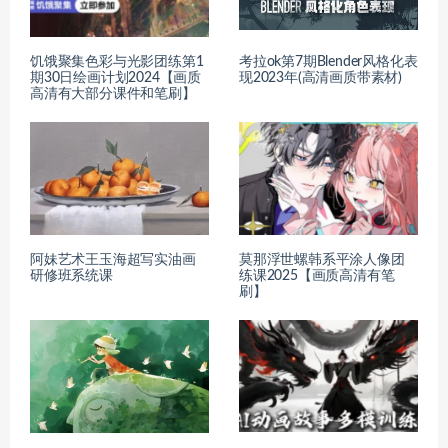
饥饿聚集色彩与光影团练第1
考拉ok第7期Blender风格化表
期30日绘画计划2024【画质
现2023年(高清画质带素材)
高清有大部分课件和笔刷】
阿妹艺术王玉海超写实油画
莫那浮世螺韩系平涂人像团
研修班系统课
练课2025【画质高清有笔
刷】