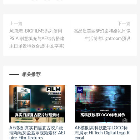
上一篇
下一篇
AE教程-BIGFILMS系列使用
高品质美丽梦幻柔和婚礼肖像
PS AI创意填充与AE结合搭建
生活博客Lightroom预设
末日场景特效合成(中文字幕)
相关推荐
AE模板|真实扫描复古胶片纹
AE模板|高科技数字LOGO标
理颗粒灰尘遮罩视频素材 AEJ
志展示 Hi Tech Digital Logo R
uice-Film Textures
eveal