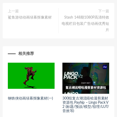
上一篇
下一篇
鲨鱼游动动画绿幕抠像素材
Stash 148期1080P高清特效
电视栏目包装广告动画优秀短
片
相关推荐
钢铁侠动画绿幕抠像素材(一)
300组复古潮流嘻哈漫剪素材
资源包 Payhip – Lingo Pack V
2 (标题/预设/模型/纹理/LUT/
音效等)