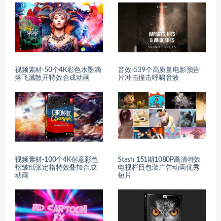
视频素材-50个4K彩色水墨滴
音效-539个高质量电影预告
落飞溅散开特效合成动画
片冲击撞击呼啸音效
视频素材-100个4K创意彩色
Stash 151期1080P高清特效
褶皱纸张定格特效叠加合成
电视栏目包装广告动画优秀
动画
短片