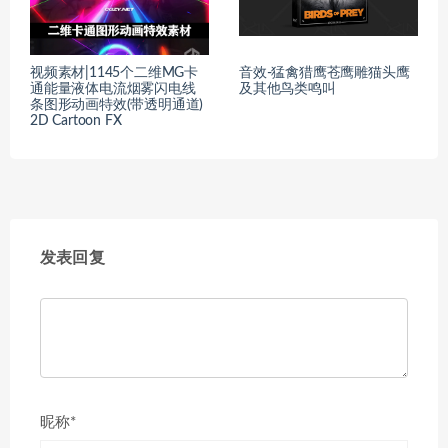
视频素材|1145个二维MG卡
音效-猛禽猎鹰苍鹰雕猫头鹰
通能量液体电流烟雾闪电线
及其他鸟类鸣叫
条图形动画特效(带透明通道)
2D Cartoon FX
发表回复
昵称*