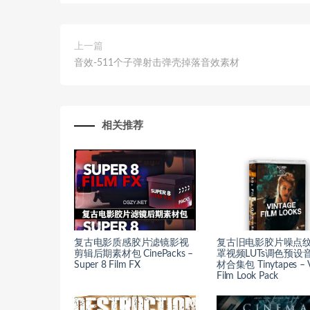
上一篇
音效-511个子弹射击弹壳掉落音效素材
相关推荐
复古电影质感胶片滤镜影视
复古旧电影胶片噪点
剪辑后期素材包 CinePacks –
罩视频LUTs调色预设
Super 8 Film FX
材合集包 Tinytapes – V
Film Look Pack