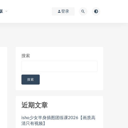
版
登录
搜索
搜索
近期文章
isho少女半身插图团练课2026【画质高
清只有视频】