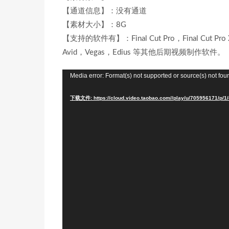
【通道信息】：没有通道
【素材大小】：8G
【支持的软件有】：Final Cut Pro，Final Cut Pro X
Avid，Vegas，Edius 等其他后期视频制作软件。
视
Media error: Format(s) not supported or source(s) not fou
频
下载文件: https://cloud.video.taobao.com//play/u/705956171/p/1
播
放
器