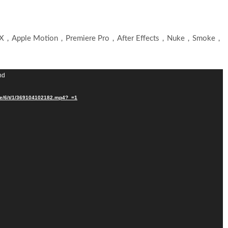
，Apple Motion，Premiere Pro，After Effects，Nuke，Smoke，
nd
/e/6/t/1/369104102182.mp4?_=1