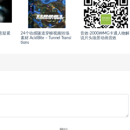
悬疑紧
24个动感隧道穿梭视频转场
音效-2000种MG卡通人物解
素材 AcidBite – Tunnel Transi
说片头场景动画音效
tions