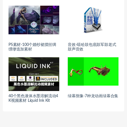
PS素材-100个婚纱裙摆丝绸
音效-嘻哈鼓包底鼓军鼓老式
缥缈迭加素材
鼓声音效
40个黑色液体水墨溶解流动4
绿幕抠像-7种龙动画绿幕合集
K视频素材 Liquid Ink Kit