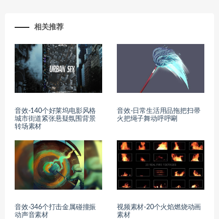
相关推荐
音效-140个好莱坞电影风格
音效-日常生活用品拖把扫帚
城市街道紧张悬疑氛围背景
火把绳子舞动呼呼唰
转场素材
音效-346个打击金属碰撞振
视频素材-20个火焰燃烧动画
动声音素材
素材