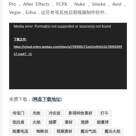
Pro，After Effects，FCPX，Nuke，Smoke，Avid，
Vegas，Edius，达芬奇等其他后期视频制作软件。
视
Media error: Format(s) not supported or source(s) not found
频
下载文件:
播
https://cloud.video.taobao.com//play/u/705956171/p/1/e/6/t/1/3178993309
放
17.mp4?_=1
器
免费下载：
(网盘下载地址)
传送门
光效
冲击波
影视特效素材
打斗
抵抗盾
火焰
烟雾
素材
翅膀
能量球
能量电流
蜘蛛丝
视频素材
魔法气焰
魔法火焰