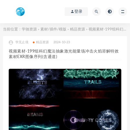
登录
当前位置：
学驰资源
素材/插件/模版
精品资源
视频素材-199组科幻魔法抽象激光能量场冲击火焰溶解特效素材EXR图像序列(含通道)
>
>
>
学无止境
精品资源
2024-10-23
视频素材-199组科幻魔法抽象激光能量场冲击火焰溶解特效
素材EXR图像序列(含通道)