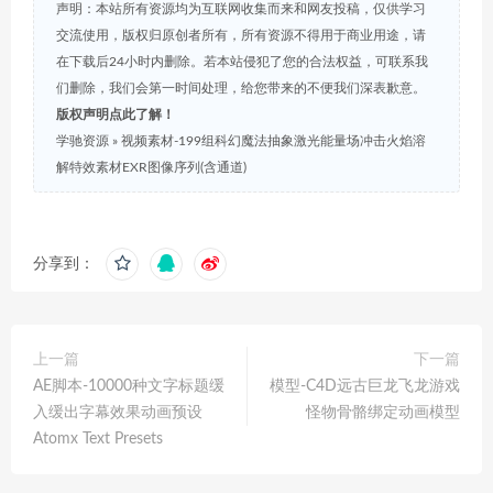
声明：本站所有资源均为互联网收集而来和网友投稿，仅供学习
交流使用，版权归原创者所有，所有资源不得用于商业用途，请
在下载后24小时内删除。若本站侵犯了您的合法权益，可联系我
们删除，我们会第一时间处理，给您带来的不便我们深表歉意。
版权声明点此了解！
学驰资源
»
视频素材-199组科幻魔法抽象激光能量场冲击火焰溶
解特效素材EXR图像序列(含通道)
分享到：
上一篇
下一篇
AE脚本-10000种文字标题缓
模型-C4D远古巨龙飞龙游戏
入缓出字幕效果动画预设
怪物骨骼绑定动画模型
Atomx Text Presets