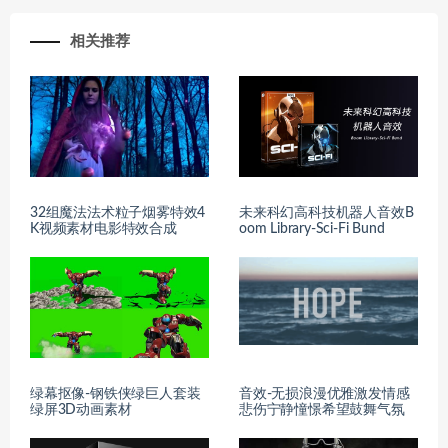
相关推荐
32组魔法法术粒子烟雾特效4
未来科幻高科技机器人音效B
K视频素材电影特效合成
oom Library-Sci-Fi Bund
绿幕抠像-钢铁侠绿巨人套装
音效-无损浪漫优雅激发情感
绿屏3D动画素材
悲伤宁静憧憬希望鼓舞气氛