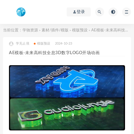
登录
当前位置：
学驰资源
素材/插件/模版
模版预设
AE模板-未来高科技全息3D数字LOGO开场动画
>
>
>
学无止境
模版预设
2024-10-23
AE模板-未来高科技全息3D数字LOGO开场动画