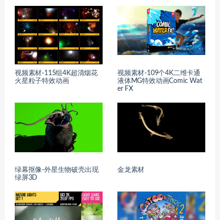
视频素材-115组4K超清烟花
视频素材-109个4K二维卡通
火星粒子特效动画
液体MG特效动画Comic Wat
er FX
绿幕抠像-外星生物破壳出现
金龙素材
绿屏3D