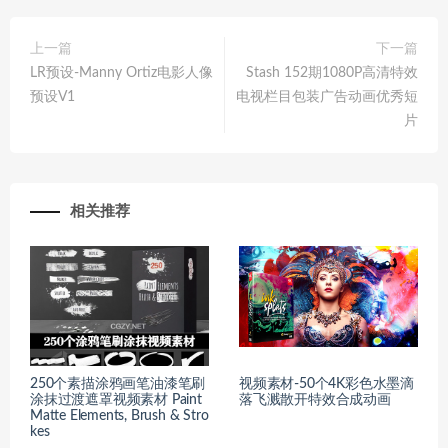
上一篇
下一篇
LR预设-Manny Ortiz电影人像
Stash 152期1080P高清特效
预设V1
电视栏目包装广告动画优秀短
片
相关推荐
250个素描涂鸦画笔油漆笔刷
视频素材-50个4K彩色水墨滴
涂抹过渡遮罩视频素材 Paint
落飞溅散开特效合成动画
Matte Elements, Brush & Stro
kes