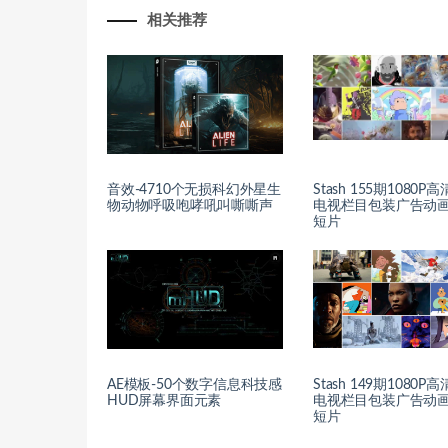
相关推荐
音效-4710个无损科幻外星生
Stash 155期1080P
物动物呼吸咆哮吼叫嘶嘶声
电视栏目包装广告动
短片
AE模板-50个数字信息科技感
Stash 149期1080P
HUD屏幕界面元素
电视栏目包装广告动
短片