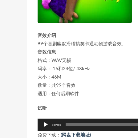
音效介绍
99个喜剧幽默滑稽搞笑卡通动物游戏音效。
音效信息
格式：WAV无损
码率： 16和24位/ 48kHz
大小：46M
数量：共99个音效
适用：任何后期软件
试听
音
00:00
频
免费下载：
(网盘下载地址)
播