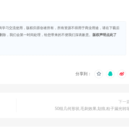
/
下
箭
头
供学习交流使用，版权归原创者所有，所有资源不得用于商业用途，请在下载后
键
们删除，我们会第一时间处理，给您带来的不便我们深表歉意。
版权声明点此了
来
增
高
或
降
分享到：
低
音
量。
下一
50组几何形状,毛刺效果,划痕,粒子漏光转