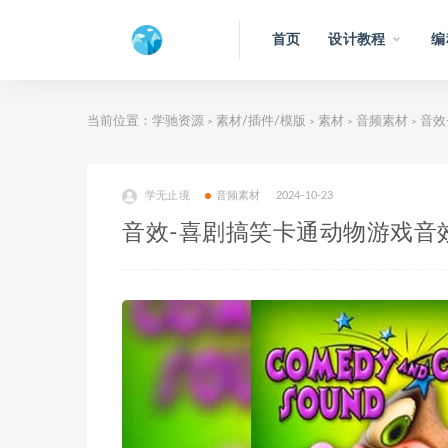
首页
设计教程
编
当前位置：
学驰资源
素材/插件/模版
素材
音频素材
音效
>
>
>
>
学无止境
音频素材
2024-10-23
音效-喜剧搞笑卡通动物游戏音