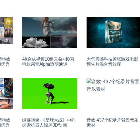
高清特效
4K合成视频10组云朵+10闪
大气震撼科技紧张游戏电影
画优秀
电效果带Alpha透明通道
预告片混合音效库
高清特效
绿幕抠像-《星球大战》中的
音效-437个纪录片背景音乐
画优秀
探索机器人绿屏3D动画
素材