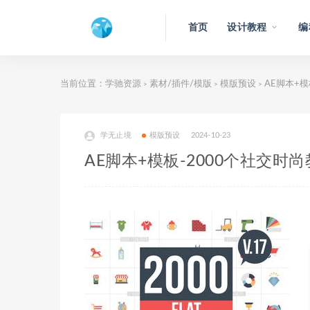
首页
设计教程
编
当前位置：
学驰资源
素材/插件/模版
模版预设
AE脚本+模
>
>
>
学无止境
模版预设
2024-10-23
AE脚本+模板-2000个社交时