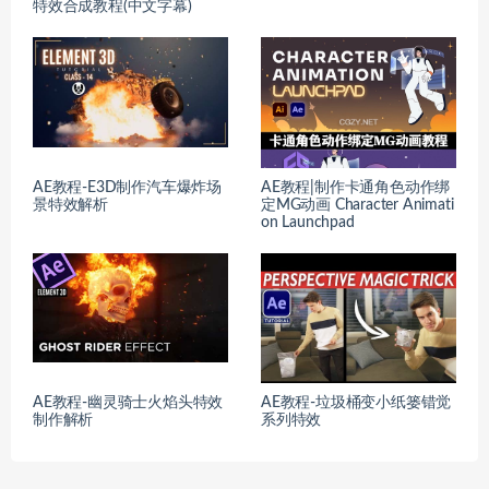
特效合成教程(中文字幕)
AE教程-E3D制作汽车爆炸场
AE教程|制作卡通角色动作绑
景特效解析
定MG动画 Character Animati
on Launchpad
AE教程-幽灵骑士火焰头特效
AE教程-垃圾桶变小纸篓错觉
制作解析
系列特效