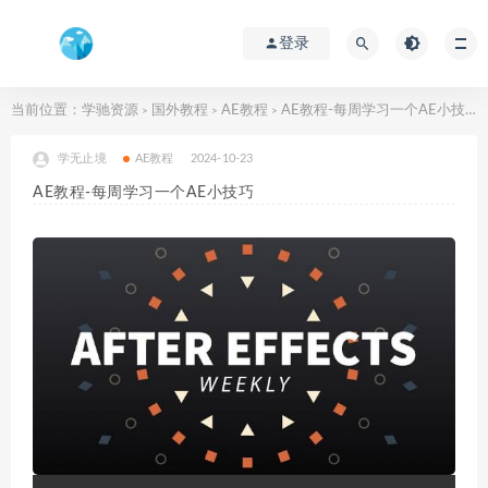
登录
当前位置：
学驰资源
国外教程
AE教程
AE教程-每周学习一个AE小技巧
>
>
>
学无止境
AE教程
2024-10-23
AE教程-每周学习一个AE小技巧