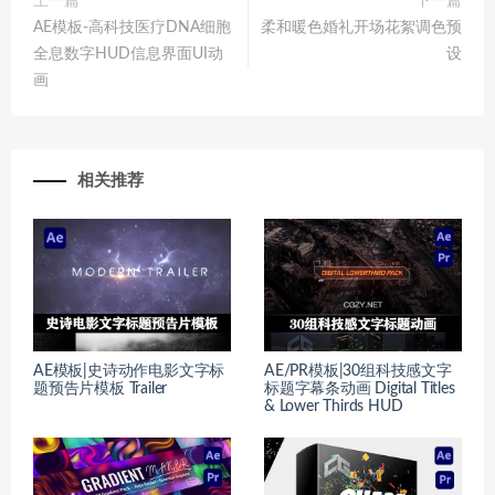
上一篇
下一篇
AE模板-高科技医疗DNA细胞
柔和暖色婚礼开场花絮调色预
全息数字HUD信息界面UI动
设
画
相关推荐
AE模板|史诗动作电影文字标
AE/PR模板|30组科技感文字
题预告片模板 Trailer
标题字幕条动画 Digital Titles
& Lower Thirds HUD