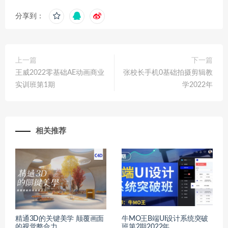
分享到：
上一篇
下一篇
王威2022零基础AE动画商业
张校长手机0基础拍摄剪辑教
实训班第1期
学2022年
相关推荐
精通3D的关键美学 颠覆画面
牛MO王B端UI设计系统突破
的视觉整合力
班第2期2022年